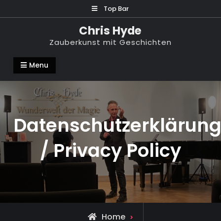
Skip
Top Bar
to
Chris Hyde
content
Zauberkunst mit Geschichten
Menu
Datenschutzerklärun
/ Privacy Policy
Home