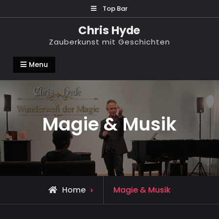
Skip
Top Bar
to
Chris Hyde
content
Zauberkunst mit Geschichten
Menu
Magie & Musik
Home
Magie & Musik