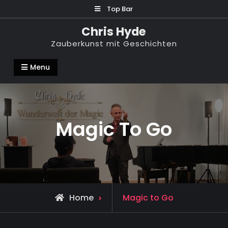
Skip
Top Bar
to
Chris Hyde
content
Zauberkunst mit Geschichten
Menu
Magic To Go
Home
Magic to Go