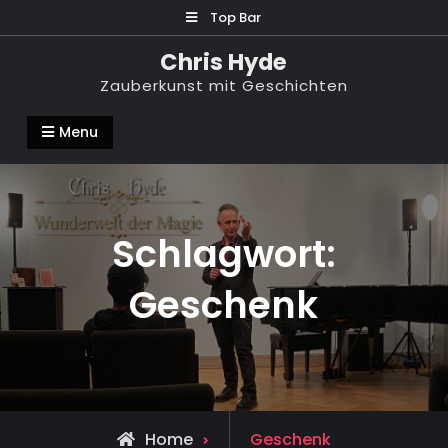
Skip
Top Bar
to
Chris Hyde
content
Zauberkunst mit Geschichten
Menu
Schlagwort:
Geschenk
Posts
Home
Geschenk