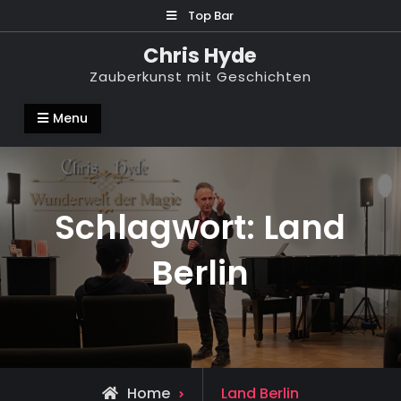
Skip
Top Bar
to
Chris Hyde
content
Zauberkunst mit Geschichten
Menu
Schlagwort:
Land
Berlin
Posts
Home
Land Berlin