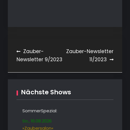
Beitragsnavigation
Zauber-
Zauber-Newsletter
Newsletter 9/2023
11/2023
Nächste Shows
SommerSpezial:
So., 16.08.2026
»Zaubersalon«