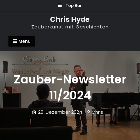
Skip
Top Bar
to
Chris Hyde
content
Zauberkunst mit Geschichten
Menu
Zauber-Newsletter
11/2024
20. Dezember 2024
Chris