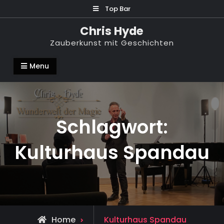
Skip
Top Bar
to
Chris Hyde
content
Zauberkunst mit Geschichten
Menu
Schlagwort:
Kulturhaus Spandau
Posts
Home
Kulturhaus Spandau