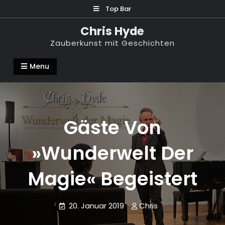
Skip
Top Bar
to
Chris Hyde
content
Zauberkunst mit Geschichten
Menu
Gäste Von
»Wunderwelt Der
Magie« Begeistert
20. Januar 2019
Chris