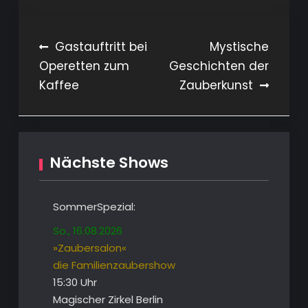
Beitragsnavigation
Gastauftritt bei
Mystische
Operetten zum
Geschichten der
Kaffee
Zauberkunst
Nächste Shows
SommerSpezial:
So., 16.08.2026
»Zaubersalon«
die Familienzaubershow
15:30 Uhr
Magischer Zirkel Berlin