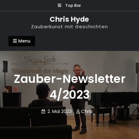
Skip
Top Bar
to
Chris Hyde
content
Zauberkunst mit Geschichten
Menu
Zauber-Newsletter
4/2023
2. Mai 2023
Chris