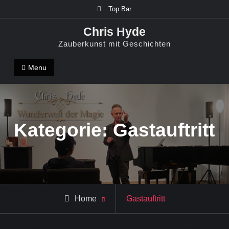
Skip
Top Bar
to
Chris Hyde
content
Zauberkunst mit Geschichten
Menu
Kategorie:
Gastauftritt
Archive
Home
Gastauftritt
for