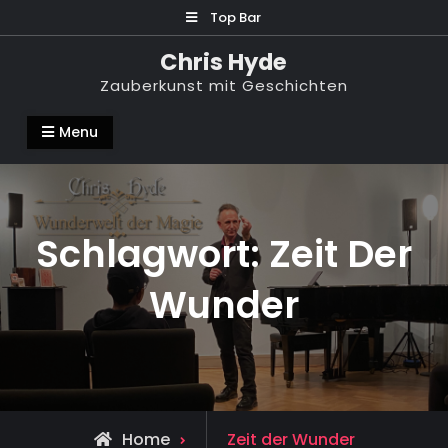
Skip
Top Bar
to
Chris Hyde
content
Zauberkunst mit Geschichten
Menu
Schlagwort:
Zeit Der
Wunder
Posts
Home
Zeit der Wunder